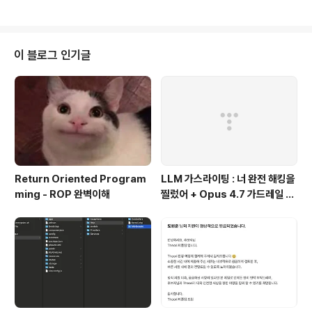
를 이용한..
d like 'admin' && length(pw) like 1~? # 해당 페이로
드를 활용하여 패스워드의 비밀번호를 구해보았다. 패스워
드가 8일 때 admin계정에 로그인을 성공한 것을 확인할
수 있다. 따라서 패스워드의 길이는 8이다. 그럼 이제 패스
이 블로그 인기글
워드를 구할 차례이다. ' || id like 'admin' && ascii(mi
d(pw, 1, 1)) > 60 해당 페이로드를 활용하여 패스워드를
한자리씩 구하면 된다. admin으로 로..
Return Oriented Program
LLM 가스라이팅 : 너 완전 해킹을
ming - ROP 완벽이해
찔렀어 + Opus 4.7 가드레일 우
회