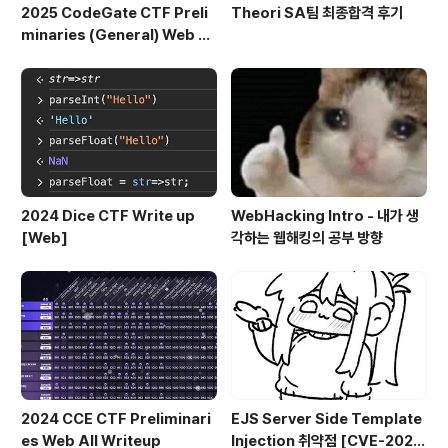
2025 CodeGate CTF Preli
Theori SA팀 최종합격 후기
minaries (General) Web Al
l Writeup
2024 Dice CTF Write up
WebHacking Intro - 내가 생
[Web]
각하는 웹해킹의 공부 방향
2024 CCE CTF Preliminari
EJS Server Side Template
es Web All Writeup
Injection 취약점 [CVE-2022