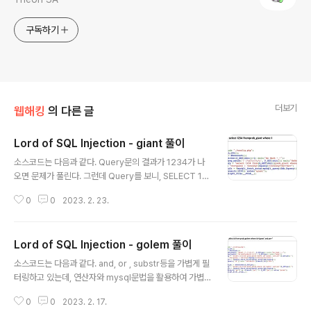
구독하기
더보기
웹해킹
의 다른 글
Lord of SQL Injection - giant 풀이
글 내용
소스코드는 다음과 같다. Query문의 결과가 1234가 나
오면 문제가 풀린다. 그런데 Query를 보니, SELECT 12
34 fromprob_giant where 1 인데, 해당 Query문은
0
0
2023. 2. 23.
아무 값을 집어넣지 않아도 1234를 결과값으로 불러오게
된다. 그러나 from 과 prob_giant가 띄어쓰기 없이 붙어
있어서 제대로 Query문이 작동하지 않는다. 우리는 여기
Lord of SQL Injection - golem 풀이
서 from과 prob_giant 사이에 문자열을 집어넣을 수 있
글 내용
다. 문제를 풀기 위해선 from과 prob_giant 사이에 공백
소스코드는 다음과 같다. and, or , substr등을 가볍게 필
을 집어넣어야 하는데, 필터가 대부분의 공백을 막고 있다.
터링하고 있는데, 연산자와 mysql문법을 활용하여 가볍
white space, \n, \r, \t , / 등등 대부분 공백 필터링에 사
게 우회해주면 될 것 같다. and = && or = || substr =
용할 수 있는 문자가 필터링 되어있다. 하지만 우리에겐 %
0
0
2023. 2. 17.
mid로 우회하여 blind sqli 페이로드를 구성하였다. ' || i