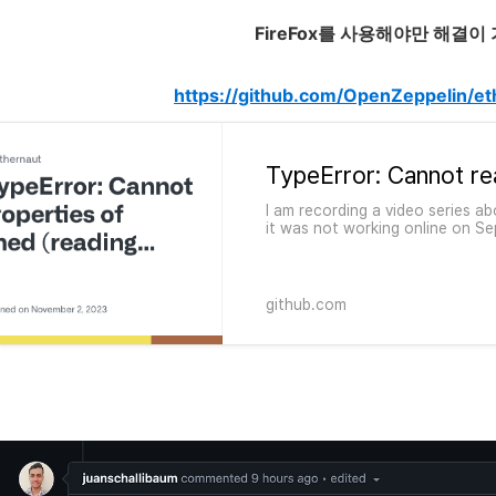
FireFox를 사용해야만 해결이
https://github.com/OpenZeppelin/et
I am recording a video series a
it was not working online on Se
119.0.6045.105 (Official Build) 
github.com