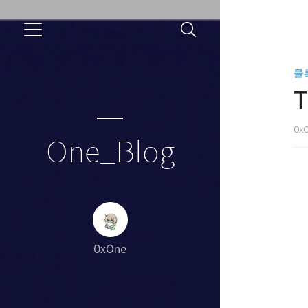
블
T
0x
One_Blog
0xOne