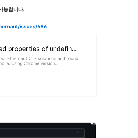
 가능합니다.
hernaut/issues/686
TypeError: Cannot read properties of undefined (reading 'unshift') · Issue #686 · OpenZeppelin/ethernaut
bout Ethernaut CTF solutions and found
polia. Using Chrome version
(arm64)and MetaMask version 11.4.0 f...