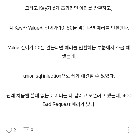
그리고 Key가 6개 초과라면 에러를 반환하고,
각 Key와 Value의 길이가 10, 50을 넘는다면 에러를 반환한다.
Value 길이가 50을 넘는다면 에러를 반환하는 부분에서 조금 헤
맸는데,
union sql injection으로 쉽게 해결할 수 있었다.
원래 처음엔 쓸데 없는 데이터는 다 날리고 보낼려고 했는데, 400
Bad Request 에러가 났다.
어차피 Value값이 na면 pop()되어서 SQL구문에 포함되지 않으
2
9
니, 페이로드를 삽입할 부분만 남기고 모두 Na로 값을 설정한 후