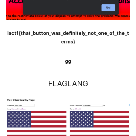
lactf{that_button_was_definitely_not_one_of_the_t
erms}
gg
FLAGLANG