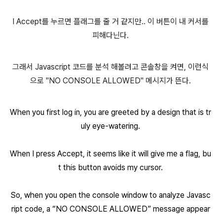
I Accept를 누르면 플래그를 줄 거 같지만.. 이 버튼이 내 커서를
피해다닌다.
그래서 Javascript 코드를 분석 해볼려고 콘솔창을 켜면, 이런식
으로 "NO CONSOLE ALLOWED" 메시지가 뜬다.
When you first log in, you are greeted by a design that is tr
uly eye-watering.
When I press Accept, it seems like it will give me a flag, bu
t this button avoids my cursor.
So, when you open the console window to analyze Javasc
ript code, a “NO CONSOLE ALLOWED” message appear