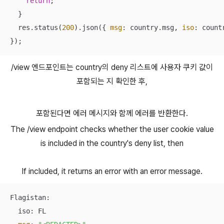
return
;

  }

  res.status(
200
).json({ 
msg
: country.msg, 
iso
: count
});
/view 엔드포인트는 country의 deny 리스트에 사용자 쿠키 값이
포함되는 지 확인한 후,
포함된다면 에러 메시지와 함께 에러를 반환한다.
The /view endpoint checks whether the user cookie value
is included in the country's deny list, then
If included, it returns an error with an error message.
Flagistan:

  iso: FL
