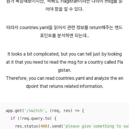
뭔가 복잡해보이지만, 딱봐도 Flagistan이라는 나라의 msg를 읽
어야 함을 알 수 있다.
따라서 countries.yaml을 읽어서 관련 정보를 return해주는 엔드
포인트를 분석하면 되는데..
It looks a bit complicated, but you can tell just by looking
at it that you need to read the msg for a country called Fla
gistan.
Therefore, you can read countries.yaml and analyze the en
dpoint that returns related information.
app.get(
'/switch'
, 
(
req, res
) =>
 {

if
 (!req.query.to) {

    res.status(
400
).send(
'please give something to sw