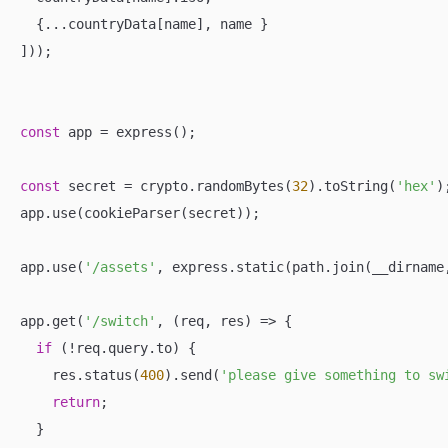
  {...countryData[name], name }

]));

const
 app = express();

const
 secret = crypto.randomBytes(
32
).toString(
'hex'
);
app.use(cookieParser(secret));

app.use(
'/assets'
, express.static(path.join(__dirname
app.get(
'/switch'
, 
(
req, res
) =>
 {

if
 (!req.query.to) {

    res.status(
400
).send(
'please give something to sw
return
;

  }
