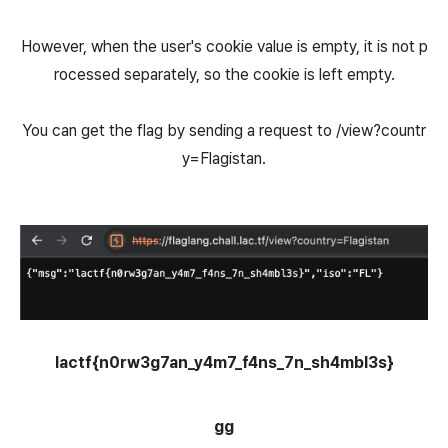
However, when the user's cookie value is empty, it is not p
rocessed separately, so the cookie is left empty.
You can get the flag by sending a request to /view?countr
y=Flagistan.
lactf{n0rw3g7an_y4m7_f4ns_7n_sh4mbl3s}
gg