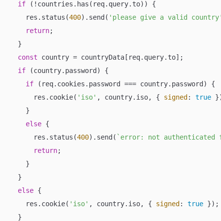
if
 (!countries.has(req.query.to)) {

    res.status(
400
).send(
'please give a valid country
return
;

  }

const
 country = countryData[req.query.to];

if
 (country.password) {

if
 (req.cookies.password === country.password) {

      res.cookie(
'iso'
, country.iso, { 
signed
: 
true
 })
    }

else
 {

      res.status(
400
).send(
`error: not authenticated 
return
;

    }

  }

else
 {

    res.cookie(
'iso'
, country.iso, { 
signed
: 
true
 });

  }
