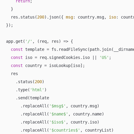
return
;

  }

  res.status(
200
).json({ 
msg
: country.msg, 
iso
: count
});

app.get(
'/'
, 
(
req, res
) =>
 {

const
 template = fs.readFileSync(path.join(__dirnam
const
 iso = req.signedCookies.iso || 
'US'
;

const
 country = isoLookup[iso];

  res

    .status(
200
)

    .type(
'html'
)

    .send(template

      .replaceAll(
'$msg$'
, country.msg)

      .replaceAll(
'$name$'
, country.name)

      .replaceAll(
'$iso$'
, country.iso)

      .replaceAll(
'$countries$'
, countryList)
