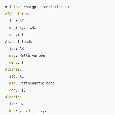
# i love chatgpt translation :
3
Afghanistan
:

  iso: AF

msg
: سلام دنیا

deny
: []

Aland Islands:

  iso: AX

msg
: Hallå världen

deny
Albania
:

  iso: AL

msg
: Përshëndetje botë

deny
Algeria
:

  iso: DZ

msg
: مرحبا بالعالم
