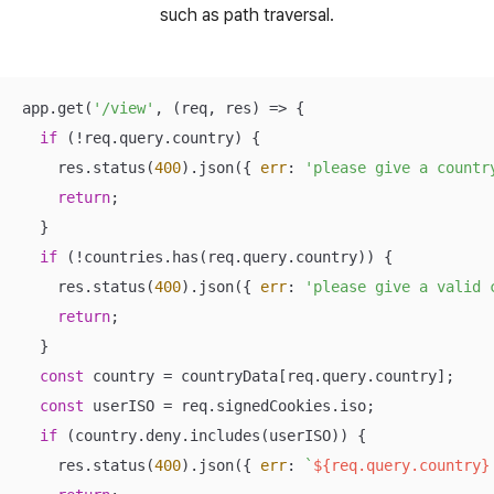
such as path traversal.
app.get(
'/view'
, 
(
req, res
) =>
 {

if
 (!req.query.country) {

    res.status(
400
).json({ 
err
: 
'please give a countr
return
;

  }

if
 (!countries.has(req.query.country)) {

    res.status(
400
).json({ 
err
: 
'please give a valid 
return
;

  }

const
 country = countryData[req.query.country];

const
 userISO = req.signedCookies.iso;

if
 (country.deny.includes(userISO)) {

    res.status(
400
).json({ 
err
: 
`
${req.query.country}