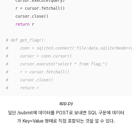
    cursor.execute(query)

    r = cursor.fetchall()

    cursor.close()

return
 r

# def get_flag():
#     conn = sqlite3.connect('file:data.sqlite?mode=r
#     cursor = conn.cursor()
#     cursor.execute("select * from flag;")
#     r = cursor.fetchall()
#     cursor.close()
#     return r
app.py
일단 /submit에 데이터를 POST로 보내면 SQL 구문에 데이터
가 Key=Value 형태로 직접 포함되는 것을 알 수 있다.