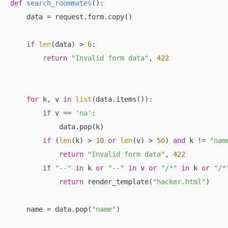
def
search_roommates
():
    data = request.form.copy()

if
len
(data) > 
6
:

return
"Invalid form data"
, 
422
for
 k, v 
in
list
(data.items()):

if
 v == 
'na'
:

            data.pop(k)

if
 (
len
(k) > 
10
or
len
(v) > 
50
) 
and
 k != 
"nam
return
"Invalid form data"
, 
422
if
"--"
in
 k 
or
"--"
in
 v 
or
"/*"
in
 k 
or
"/*
return
 render_template(
"hacker.html"
)

    name = data.pop(
"name"
)
