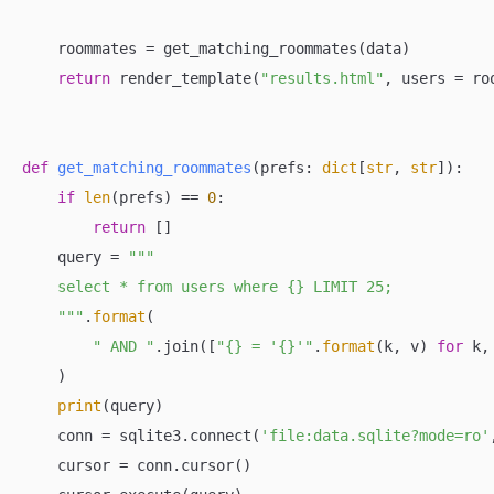
    roommates = get_matching_roommates(data)

return
 render_template(
"results.html"
, users = ro
def
get_matching_roommates
(
prefs: 
dict
[
str
, 
str
]
):
if
len
(prefs) == 
0
:

return
 []

    query = 
"""

    select * from users where {} LIMIT 25;

    """
.
format
(

" AND "
.join([
"{} = '{}'"
.
format
(k, v) 
for
 k,
    )

print
(query)

    conn = sqlite3.connect(
'file:data.sqlite?mode=ro'
    cursor = conn.cursor()
