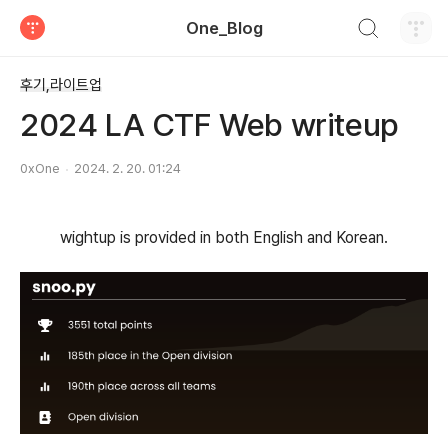
검색하기
One_Blog
티스토리
후기,라이트업
2024 LA CTF Web writeup
0xOne
2024. 2. 20. 01:24
wightup is provided in both English and Korean.