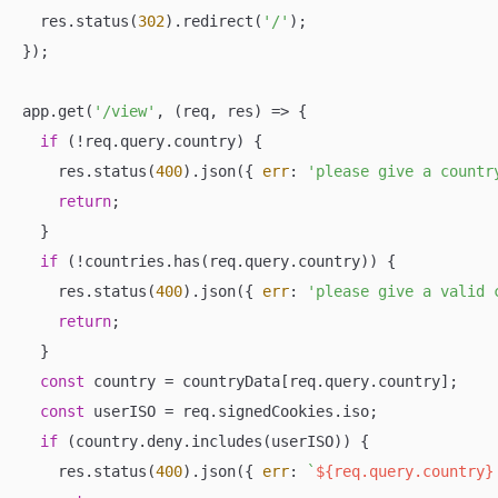
  res.status(
302
).redirect(
'/'
);

});

app.get(
'/view'
, 
(
req, res
) =>
 {

if
 (!req.query.country) {

    res.status(
400
).json({ 
err
: 
'please give a countr
return
;

  }

if
 (!countries.has(req.query.country)) {

    res.status(
400
).json({ 
err
: 
'please give a valid 
return
;

  }

const
 country = countryData[req.query.country];

const
 userISO = req.signedCookies.iso;

if
 (country.deny.includes(userISO)) {

    res.status(
400
).json({ 
err
: 
`
${req.query.country}