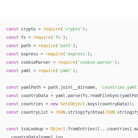
const
 crypto = 
require
(
'crypto'
const
 fs = 
require
(
'fs'
const
 path = 
require
(
'path'
const
 express = 
require
(
'express'
const
 cookieParser = 
require
(
'cookie-parser'
const
 yaml = 
require
(
'yaml'
);

const
 yamlPath = path.join(__dirname, 
'countries.yaml
const
const
 countries = 
new
Set
(
Object
const
 countryList = 
JSON
.stringify(btoa(
JSON
.stringif
const
 isoLookup = 
Object
.fromEntries([...countries].m
  countryData[name].iso,
