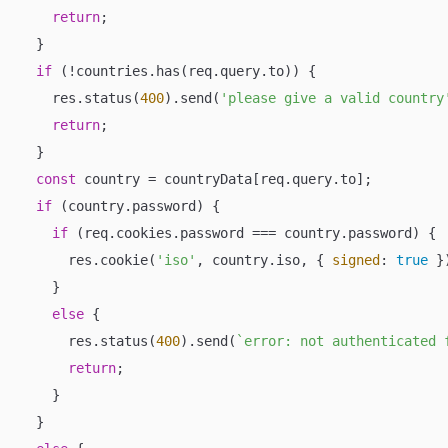
return
;

  }

if
 (!countries.has(req.query.to)) {

    res.status(
400
).send(
'please give a valid country
return
;

  }

const
 country = countryData[req.query.to];

if
 (country.password) {

if
 (req.cookies.password === country.password) {

      res.cookie(
'iso'
, country.iso, { 
signed
: 
true
 })
    }

else
 {

      res.status(
400
).send(
`error: not authenticated 
return
;

    }

  }
