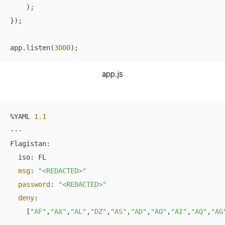
    );

});

app.listen(
3000
);
app.js
%YAML 
1.1
---

Flagistan:

  iso: FL

msg
: 
"<REDACTED>"
password
: 
"<REDACTED>"
deny
: 

    [
"AF"
,
"AX"
,
"AL"
,
"DZ"
,
"AS"
,
"AD"
,
"AO"
,
"AI"
,
"AQ"
,
"AG