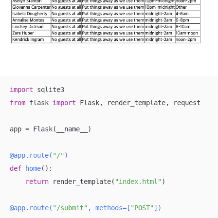
import
from
 flask 
import
 Flask, render_template, request

app = Flask(__name__)

@app.route(
"/"
)
def
home
():
return
 render_template(
"index.html"
)

@app.route(
"/submit"
, methods=[
"POST"
]
)