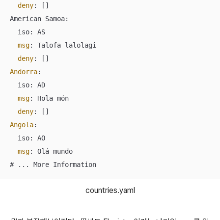
deny
: []

American Samoa:

  iso: AS

msg
: Talofa lalolagi

deny
Andorra
:

  iso: AD

msg
: Hola món

deny
Angola
:

  iso: AO

msg
: Olá mundo

# ... More Information
countries.yaml