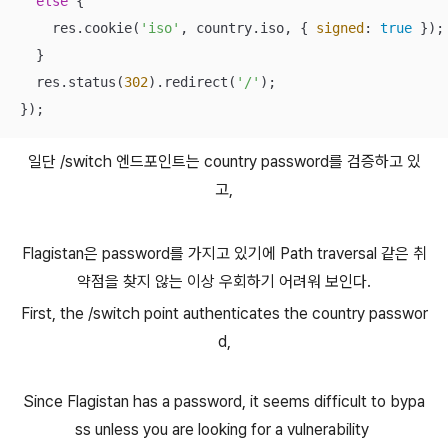
else
 {

    res.cookie(
'iso'
, country.iso, { 
signed
: 
true
 });

  }

  res.status(
302
).redirect(
'/'
);

});
일단 /switch 엔드포인트는 country password를 검증하고 있
고,
Flagistan은 password를 가지고 있기에 Path traversal 같은 취
약점을 찾지 않는 이상 우회하기 어려워 보인다.
First, the /switch point authenticates the country passwor
d,
Since Flagistan has a password, it seems difficult to bypa
ss unless you are looking for a vulnerability