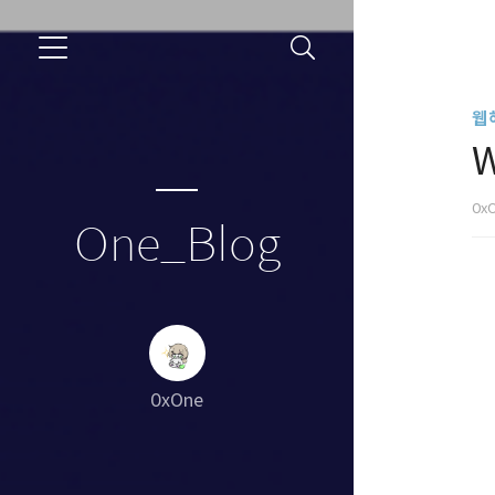
웹
W
0x
One_Blog
0xOne