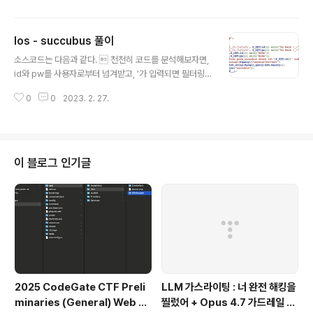
해킹 공부를 시작하려는 사람들에게 도움이 되었으면 좋겠
다. 1. 웹 개발웹 해킹을 하려면 기본적으로 웹 개발을 해봐
los - succubus 풀이
야 한다고 생각합니다. 이건 제 개인적인 생각이 아니라, 웹
글 내용
해킹을 하는 거의 대부분의 사람들이 하는 말 입니다. 직접
소스코드는 다음과 같다.  천천히 코드를 분석해보자면,
웹 페이지를 개발해보면서 서버 내부 코드가 어떻게 작동
id와 pw를 사용자로부터 넘겨받고, '가 입력되면 필터링한
하고, 어떤식으로 데이터를 주고 받는 지 공부하는 게 웹 해
다. 그리고 id와 pw값을 SQL Query문에 집어넣고, Qu
킹에 큰 도움이 되기 때문입니다. 웹을 개발할 수 있는 언어
0
0
2023. 2. 27.
ery문에 대한 값이 존재하면 문제를 클리어 시켜준다. 처
는 종류가 정말 다양한데, 그 중에서도 저는 초심자에게 맞
음에 문제를 마주했을 땐,  이게 왜 어려운거지?라는 생
는 ..
각을 했는데.... 곰곰히 생각해보니 어떻게 풀어야할지 감이
오질 않았다. 분명 어려운 문제는 아닌 거 같은데...라고 멍
때리며 문제 풀이법을 생각하던 중, 기적같이 \가 떠올랐다.
이 블로그 인기글
\를 사용하면 Query문에 있는 '를 SQL의 특수기호가 아
닌 그저 하나의 문자로 만들 수 있기에, '없이도 SQLi를 성
공시킬 수 있을 거라 믿었다. id값에 \를 줌으로써 ' and p
w=부분을 Query문이 아닌 문장으로써 인..
2025 CodeGate CTF Preli
LLM 가스라이팅 : 너 완전 해킹을
minaries (General) Web Al
찔렀어 + Opus 4.7 가드레일 우