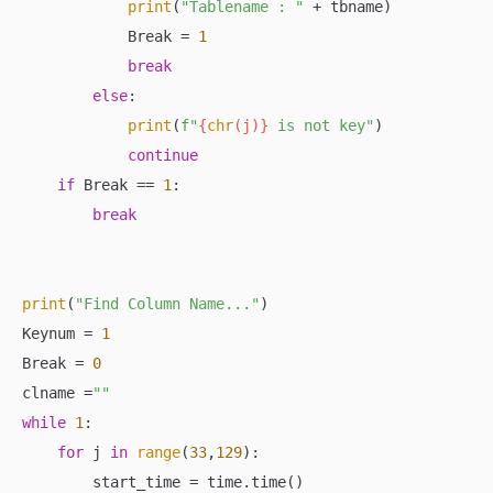
print
(
"Tablename : "
 + tbname)

            Break = 
1
break
else
:

print
(
f"
{
chr
(j)}
 is not key"
)

continue
if
 Break == 
1
:

break
print
(
"Find Column Name..."
)

Keynum = 
1
Break = 
0
clname =
""
while
1
:

for
 j 
in
range
(
33
,
129
):

        start_time = time.time()
