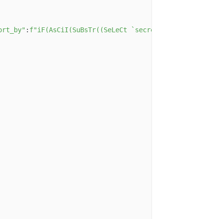
ort_by"
:
f"iF(AsCiI(SuBsTr((SeLeCt `secret_flag` FROM `su