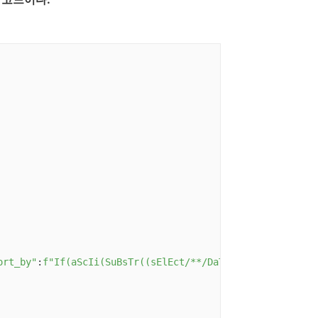
ort_by"
:
f"If(aScIi(SuBsTr((sElEct/**/DaTaBasE()), 
{Keynu