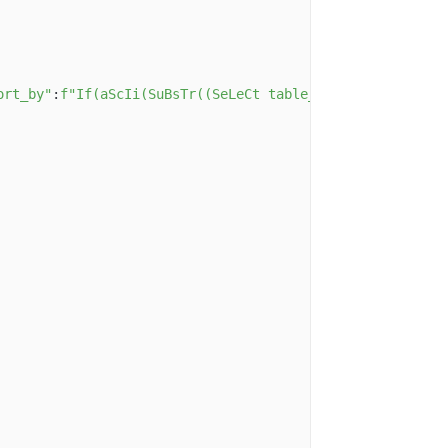
ort_by"
:
f"If(aScIi(SuBsTr((SeLeCt table_name FrOm/**/inf