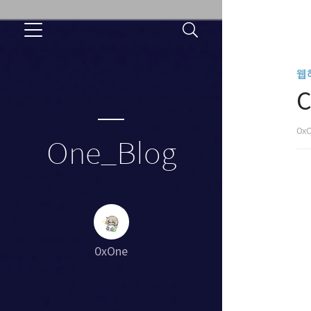
웹
C
0x
One_Blog
0xOne