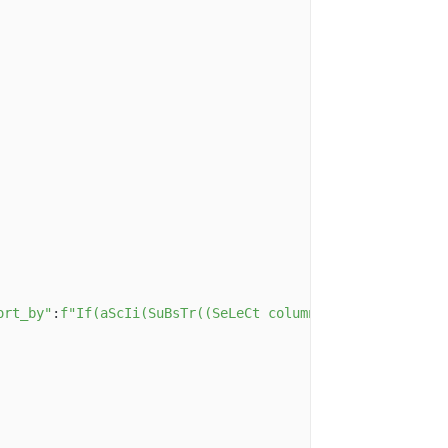
ort_by"
:
f"If(aScIi(SuBsTr((SeLeCt column_name FrOm/**/in