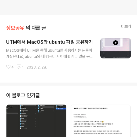
더보기
정보공유
의 다른 글
UTM에서 MacOS와 ubuntu 파일 공유하기
글 내용
MacOS에서 UTM을 통해 ubuntu를 사용하시는 분들이
계실텐데요, ubuntu와 내 컴퓨터 사이에 쉽게 파일을 공유
하고 싶으신 분들이 계실텐데, 자료가 많지 않아서 구글링
4
1
2023. 2. 28.
하시는 분들 많을거라 생각됩니다. 그래서 제가 한 방법을
알려드리겠습니다. 우선 UTM에 ubuntu를 설치해줍니
다. 해당 절차는 인터넷에 정보가 많기에 제가 설명하지 않
겠습니다. 그리고 UTM앱으로 들어가서 해당 화면에서 공
유 폴더를 설정해줍니다. 그리고 ubuntu를 실행한 뒤 터미
이 블로그 인기글
널 창을 열어줍니다. 그리고 해당 명령어들을 차례대로 입
력해줍니다. $ sudo mkdir /media/공유폴더이름 $ su
do mount -t 9p -o trans=virtio share /media/공유
폴더이름 -oversion=9p2000.L..