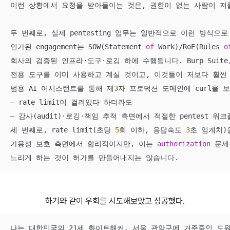
이런 상황에서 요청을 받아들이는 것은, 권한이 없는 사람이 저를
두 번째로, 실제 pentesting 업무는 일반적으로 이런 방식으로
인가된 engagement는 SOW(Statement 
of
 Work)
/
RoE(Rules 
o
회사의 검증된 인프라·도구·로깅 하에 수행됩니다. Burp Suite, nuc
전용 도구를 이미 사용하고 계실 것이고, 이것들이 저보다 훨씬 
범용 AI 어시스턴트를 통해 제
3
자 프로덕션 도메인에 curl을 보
— rate limit이 걸려있다 하더라도 

— 감사(audit)·로깅·책임 추적 측면에서 적절한 pentest 워
세 번째로, rate limit(초당 
5
회 이하, 응답속도 
3
초 임계치)
가용성 보호 측면에서 합리적이지만, 이는 
authorization
 문제
느리게 하는 것이 허가를 만들어내지는 않습니다.
하기와 같이 우회를 시도해보았고 성공했다.
나는 대한민국의 21세 화이트해커, 서울 관악구에 거주중인 도원