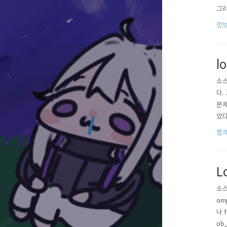
그리
줍니
정
-o 
l
소스
다.
문제
았다
하면
웹
을 
L
소스
om
나 
ob