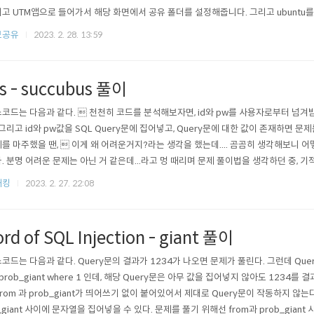
고 UTM앱으로 들어가서 해당 화면에서 공유 폴더를 설정해줍니다. 그리고 ubuntu를
다. 그리고 해당 명령어들을 차례대로 입력해줍니다. $ sudo mkdir /media/공유폴더이름
보공유
2023. 2. 28. 13:59
trans=virtio share /media/공유폴더이름 -oversion=9p2000.L..
os - succubus 풀이
코드는 다음과 같다.  천천히 코드를 분석해보자면, id와 pw를 사용자로부터 넘겨받
 그리고 id와 pw값을 SQL Query문에 집어넣고, Query문에 대한 값이 존재하면 
를 마주했을 땐,  이게 왜 어려운거지?라는 생각을 했는데.... 곰곰히 생각해보니 
. 분명 어려운 문제는 아닌 거 같은데...라고 멍 때리며 문제 풀이법을 생각하던 중, 기적
 Query문에 있는 '를 SQL의 특수기호가 아닌 그저 하나의 문자로 만들 수 있기에, '없
해킹
2023. 2. 27. 22:08
거라 믿었다. id값에 \를 줌으로써 ' and pw=부분을 Query문이 아닌 문장으로써 인..
ord of SQL Injection - giant 풀이
코드는 다음과 같다. Query문의 결과가 1234가 나오면 문제가 풀린다. 그런데 Query를 
prob_giant where 1 인데, 해당 Query문은 아무 값을 집어넣지 않아도 1234를
from 과 prob_giant가 띄어쓰기 없이 붙어있어서 제대로 Query문이 작동하지 않는다
_giant 사이에 문자열을 집어넣을 수 있다. 문제를 풀기 위해선 from과 prob_gian