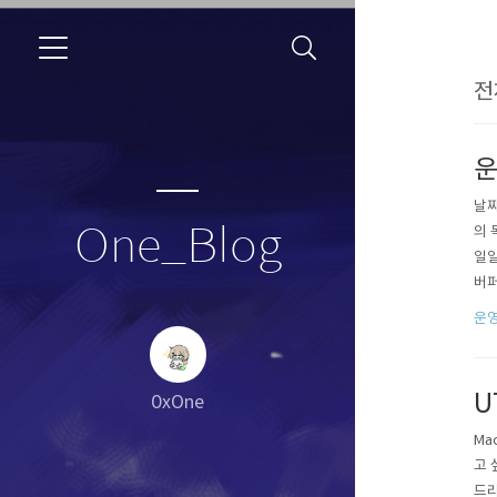
전
운
날짜
One_Blog
의 
일일
버퍼
수록 
운
U
0xOne
Ma
고 
드리