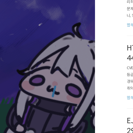
리하
문제
니,
있다
웹
기 
H
4
CV
등급
경우
취약
고 
웹
CVE
E
2