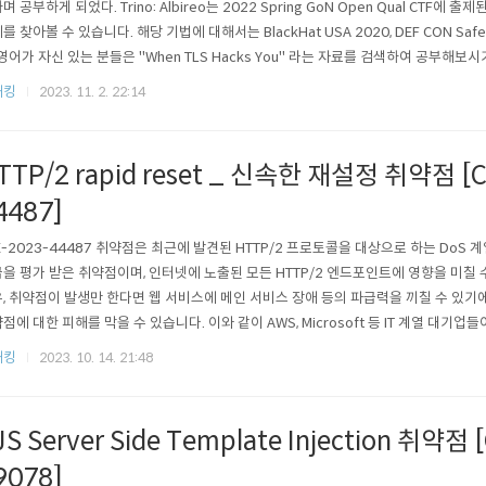
며 공부하게 되었다. Trino: Albireo는 2022 Spring GoN Open Qual CTF에
를 찾아볼 수 있습니다. 해당 기법에 대해서는 BlackHat USA 2020, DEF CON Sa
 영어가 자신 있는 분들은 "When TLS Hacks You" 라는 자료를 검색하여 공부해보
면 댓글로 또는 디스코드(one3147)로 연락바랍니다. TLS Poisoning을 공부하기 전
해킹
2023. 11. 2. 22:14
전, 체이닝 되는 공격기법에 대해 알아보겠습..
TTP/2 rapid reset _ 신속한 재설정 취약점 [C
4487]
E-2023-44487 취약점은 최근에 발견된 HTTP/2 프로토콜을 대상으로 하는 DoS 계열
을 평가 받은 취약점이며, 인터넷에 노출된 모든 HTTP/2 엔드포인트에 영향을 미칠 
, 취약점이 발생만 한다면 웹 서비스에 메인 서비스 장애 등의 파급력을 끼칠 수 있기에
점에 대한 피해를 막을 수 있습니다. 이와 같이 AWS, Microsoft 등 IT 계열 대기
취약점의 위험성, 발생원리 ,테스트 방법등을 알리는 것을 확인할 수 있습니다. https://git
해킹
2023. 10. 14. 21:48
-2023-44487 GitHub - bcdannyboy/CVE-2023-4..
JS Server Side Template Injection 취약점 
9078]