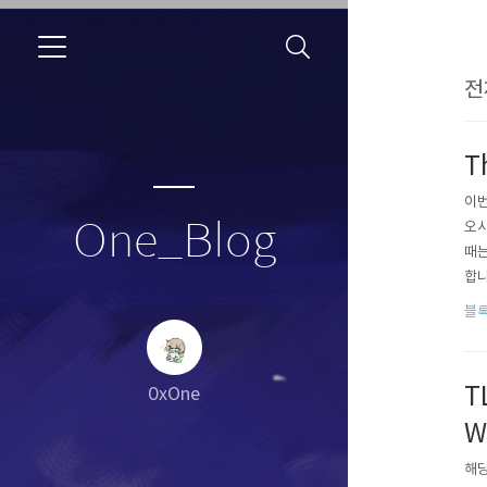
전
T
이번
One_Blog
오시
때는
합니다
nde
블
t..
T
0xOne
W
해당