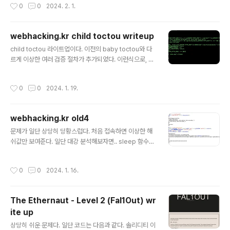
작성시간
0
0
2024. 2. 1.
하지만 아직 우리가 이용할 수 있는 게 남아있다. 사람들이
올린 파일이 ./upload에 업로드되고, 사용된 파일이 서버
에서 삭제되지 않는다는 점이다. 솔버가 33명이나 있는 문
webhacking.kr child toctou writeup
제이니, 누구 한명 쯤은 shell.php, webshell.php, cat.
글 내용
php, cmd.php와 같은 이름으로 파일을 올렸을 것이라고
child toctou 라이트업이다. 이전의 baby toctou와 다
예상했고, 실제로 shell.php를 불러오니 어떤 파일이 하나
르게 이상한 여러 검증 절차가 추가되었다. 이런식으로, H
불러와졌다. 얼핏보면 난잡해보이지만, 아마 우회를 위해
OST를 검사하여 HOST가 webhacking.kr이 아니고,
추가적인 데이터를 넣다가 이런 난잡한 파일이 되었..
HOST를 dns reolve했을 때 결괏값이 202.182.106.1
작성시간
0
0
2024. 1. 19.
59가 아니라면 그냥 아무것도 실행을 안해버린다. 그리고
만약 HOST 검증을 통과하면, curl로 http://HOST:100
20/cmd/{$_GET['q']}.txt를 한 후에, response값을
webhacking.kr old4
system으로 실행하고 결과를 알려준다. baby toctou는
글 내용
단순 문자열 검증이었기에, 동시에 cat flag.php와 ls를
문제가 일단 상당히 당황스럽다. 처음 접속하면 이상한 해
보냄으로써 해결할 수 있었다. 하지만 여기서는 다르다. D
쉬값만 보여준다. 일단 대강 분석해보자면.. sleep 함수는
NS REBINDING이라는 공격기법을 써야한다. DNS R..
브포 방지, if문은 솔브를 확인하는 것같은데.. key를 인자
값으로 받는다. 이때 key가 $_SESSION['chall4']랑 같
작성시간
0
0
2024. 1. 16.
아야 한다. $_SESSION['chall4']값은 확인이 안되는데,
값을 생성하는 과정은 확인이 된다. 대충 1000000~999
9999 사이에서 수 하나 고른 후, "salt_for_you"라는 문
The Ethernaut - Level 2 (Fal1Out) wr
자열과 합친 후 sha1을 500번 돌려서 값을 만들어낸다.
ite up
처음엔 sha1 hash collision과 같은 부류로 접근하는 문
글 내용
젠가 싶었는데.. 라이트업 찾아보니 그냥 무지성으로 레인
상당히 쉬운 문제다. 일단 코드는 다음과 같다. 솔리디티 이