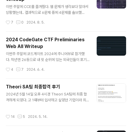
리 웹 문제 싹 다 풀었으면 부족할 거 없이 1등을 차지할 수
글 내용
있었을 것이기 때문이다. 코드게이트 스코어 보드인데, 난
이번 주말에 CCE를 즐겨줬다. 웹 문제가 생각보다 많아서
11위를 차지했다. 1등은 선린의 msh1307 이었고, 2등은
당황했는데.. 결과적으로 6문제 중에 4문제를 솔브했
나와 올해 같은 CTF팀인 luv(얘도 선린)이었다. 3등은 이
다. 다 풀진 못했지만 학생부에서 웹 최다 솔브 였기에 기분
작성시간
7
0
2024. 8. 5.
스라엘의 ItayB라는 분이셨다. ..
이 좋았고, 결과적으로 2등이라는 나쁘지 않은 예선 성적
을 거둬서 기분이 좋았다. 갠적으로 1등 노려보고 싶었는
데, 1등이 디미고 연합 팀이었다. 아마 본선가도 저 팀이 1
2024 CodeGate CTF Preliminaries
등할거같은 느낌적인 느낌이다. 아무튼간에 web 라이트
Web All Writeup
업 작성해보겠다. Time Travel이건 뭘 알려주려고 만든
글 내용
문제인 지 이해가 안되는 문제인데.. 그냥이거 돌려서 나오
이번주 주말에 코드게이트 2024에 주니어부로 참가했
는 유니코드 문자 중에 몇개 골라서 보내주면 passcord
다. 작년엔 26등으로 내 윗 순위에 있는 외국인들이 포기
검증이 통과가 된다. 문제 자체가 간단하고 최다 솔브 문제
해서 본선에 갔는데..이번엔 11등으로 당당하게 본선에 가
작성시간
4
7
2024. 6. 4.
라 자세하게 적지 않겠다. gg Internal Inspectionfrom
게 되었다. 대회가 끝나기 전까지 블록체인 문제를 풀고 있
fl..
었는데, 나중에 알고보니 대회 초반에 올라온 누락된 파일
을 가지고 삽질하고 있었다. 블체만 풀었어도 6위로 올라
Theori SA팀 최종합격 후기
가는 건데.. 본선에선 이런 실수를 하지 않기로 다짐했
글 내용
2024년 5월 14일 오후 4시경 Theori SA팀에 최종 합
다. 서론은 이정도로 마치고, 웹 전체 라이트업을 작성해보
격하게 되었다. 고 1떄부터 입사하고 싶었던 기업이라 최종
겠다. 웹은 총 4문제가 나왔고, 3문제를 풀었다. 마지막 문
합격을 받고 나서 굉장히 기뻤다. 4월 5일경에 서류 지원
제도 끝나고 라이트업 보니까 삽질했으면 충분히 풀만한
을 넣었었고, 한달 하고도 1주 가량이 지난 시점에서 최종
문제였는데, 빠르게 포기한 게 좀 아쉬웠다. 포기한 이유는
작성시간
14
5
2024. 5. 14.
합격 통보를 받았다.채용 절차는 서류 심사 -> 스킬 테스
라이트업과 함께 써보도록 하겠다. othernoteimport o
트 -> 직무 인터뷰 -> 최종 합격 순으로 진행되었다. 원래
simport jsonf..
절차는 직무 인터뷰 후 레퍼런스 체크 및 컬쳐 인터뷰가 있