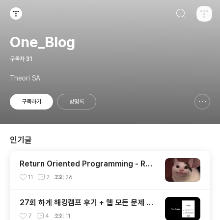
검색하기
티스토리
One_Blog
구독자
31
Theori SA
구독하기
방명록
신고하기 레이어
열기
인기글
Return Oriented Programming - ROP
완벽이해
11
2
조회
26
27회 하계 해킹캠프 후기 + 웹 모든 문제 라
이트업
7
4
조회
11