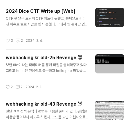
아닐 뿐더러, 나보다 점수가 낮음에도 나보다 웹 해킹을 잘
하는 사람은 분명히 많을 것을 알고있다. 그럼에도 불구하
2024 Dice CTF Write up [Web]
고 국내 대다수 보안 전공자들이 모여있는 드림핵에서 웹
글 내용
CTF 첫 날은 드림핵 CTF 하느라 못했고, 둘째날도 컨디
해킹 부분으로 Top10을 달성한 건 기분이 좋지 않을 수가
션 이슈로 별로 시간을 쏟지 못했다. 그래서 웹 문제만 업솔
없었다. C언어도 모르던 고1 시절에 비하면 정말 많은 발전
브하고 라이트업을 작성하게 되었다. 해당 라이트업은 웹
을 이루어낸 것 같다. 앞으로 더욱 열심히 해서 유명한 CT
문제 라이트업만 포함하며, 오역이 있을 수 있습니다. This
F에서 수상도 해보고 싶고, 좋은 기업에 취업할 수 있으면
작성시간
3
2
2024. 2. 6.
writeup includes only web writeup, There can b
좋겠다. 🤩 제가 푼 문제에 한해서 디스코드 one3147..
e mistranslations :( dicedicegoose 간단한 JS 분석
문제입니다. This is simple JS analysis prob. 처음
webhacking.kr old-25 Revenge 😈
게임에 접속하면 다음과 같은 화면이 표시됩니다. When
글 내용
you first access the game, you will see the follo
보면 file이라는 파라미터를 통해 파일을 불러와주고 있다.
wing screen. 플레이어는 W,A,S,D 키를 활용해 주사위
그리고 hello만 썼음에도 불구하고 hello.php 파일을 가
를 움직일 수 있고, 플레..
져오는 것으로 보아, 딱봐도 ?file로 보낸 값에 .php를 붙
여주는 것 같았다. 한마디로 lfi 취약점은 터지는데, .php
작성시간
2
2
2024. 2. 1.
때문에 원하는 파일을 읽지 못하는 상황인 것이다. 이럴 때
는 php filter wrapper라는 아주 좋은 친구가 있다. http
s://book.hacktricks.xyz/pentesting-web/file-inc
webhacking.kr old-43 Revenge 😈
lusion/lfi2rce-via-php-filters LFI2RCE via PHP Fi
글 내용
lters - HackTricks $convs = array('437', '500', '5
일단 ㅋㅋ 정석 분석과 편법을 이용한 풀이가 있다. 편법을
00V1', '850', '851', '852', '855', '8..
이용한 풀이부터 하도록 하겠다. 코드를 보면 이런식으로
파일의 타입과 이름을 가지고 검사를 하기에, 이전에 사용
한 타입만 바꿔서 업로드 하는 방법으로는 풀이가 어렵다.