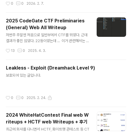
작성시간
0
0
2026. 2. 7.
걸 올리는 이유는 가장 큰 목적은 자료 공유, 두번째 목적은
블로그 활성화이다. 사실 내가 블로그를 막 신경쓰진 않는
데 그래도 만들어둔 이상 꾸준히 글은 올려야할 것 같다는
2025 CodeGate CTF Preliminaries
압박감이 있어서 ... 공부하면서 자료 정리하고 올릴 예정이
(General) Web All Writeup
다. 물론 그때 그때 정리한 자료를 바로 올리는 건 아니고
글 내용
어느정도 정리가 잘 됐다? 싶은 것들 위주로 올릴 것이다.
저번주 주말엔 처음으로 일반부에서 CTF를 뛰었다. 근데
(내 ㅈ대로 올리겠다는 뜻) 근 1년간 CTF가 재미없어서 잘
결과가 좋진 않았다. 22등이었는데 ... 이거 관련해서는 정
안뛰기도 했고, 사실 해킹 공부 자체가 별로 재미가 없었다.
말 하고 싶은 말이 많지만 나는 이제 내가 뱉은말에 책임 져
작성시간
13
0
2025. 4. 3.
그래서 블로그 쓸 게 별로 없었다. 그러다가 최근에 레드
야하는 성인이니 속으로만 묵혀두고 라이트업을 쓰도록 하
팀..
겠다. 확실히 청소년부랑 다르게 문제 퀄리티가 상당했고,
문제를 푸는 과정과 CTF 종료 이후 라이트업을 통해서
Leakless - Exploit (Dreamhack Level 9)
도 정말 많은 것을 배울 수 있었다. 웹 문제는 총 5문제가
글 내용
보호되어 있는 글입니다.
출제 되었고, 각각 40++ 솔브, 30++ 솔브, 9솔브, 3솔
브, 0솔브였으며, 나는 이중 2문제 (40,30솔브)문제를 풀
었다. 0솔브 문제는 Memo Service라는 문제인데, 하필
이 문제가 웹 문제중 가장 앞에 있어서 이거에 시간을 너무
작성시간
0
0
2025. 2. 24.
많이 쏟았다.. 오전 9시 ~ 12시 내내 이문제만 봤고..
2024 WhiteHatContest Final web W
riteups + HCTF web Writeups + 후기
글 내용
최근에 회사를 다니면서 HCTF, 화이트햇 콘테스트 등 CT