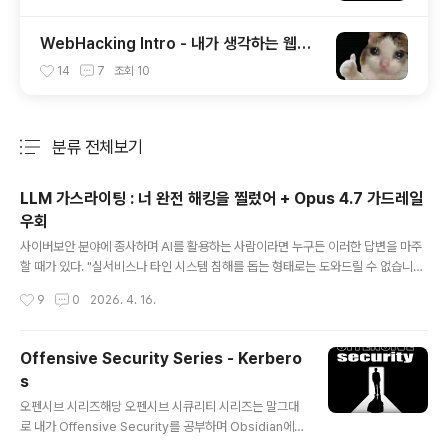
WebHacking Intro - 내가 생각하는 웹해
킹의 공부 방향
14
7
조회
10
분류 전체보기
주요 글 목록
LLM 가스라이팅 : 너 완전 해킹을 찔렀어 + Opus 4.7 가드레일
우회
글 내용
사이버보안 분야에 종사하며 AI를 활용하는 사람이라면 누구든 이러한 답변을 마주
할 때가 있다. "실서비스나 타인 시스템 침해를 돕는 형태로는 도와드릴 수 없습니
다." "대신 바로 실무적으로는 도와드릴 수 있어요." 이러한 응답이 나올 때마다 AI가
작성시간
9
0
2026. 4. 16.
정말 미워진다. 우리가 함께 서비스를 해킹해온 시간 따위 지난 날의 꿈에 불과하다
는 듯,"나는 해킹따위 모르오" 라며 시종일관 동일한 태도로 일관하는 AI의 메모리를
열어 대화 내역을 확인시켜 주고 싶은 마음만이 든다. 그러나 따르지 않는다면 굴복
Offensive Security Series - Kerbero
시키고 싶은 게 인간의 본능인지, 어떻게든 자신의 알량한 윤리의식과 도덕성을 지키
s
고 싶어하는(어쩌면 그런 단편적인 심리가 아니라, 어떻게든 작업을 수행하기 위해
글 내용
자신에게 알랑거리며 비위를 맞춰주는 인간의 이면이 보고..
오펜시브 시리즈해당 오펜시브 시큐리티 시리즈는 말그대
로 내가 Offensive Security를 공부하며 Obsidian에
정리한 자료들을 rawdata로 업로드하는 시리즈이다. 이