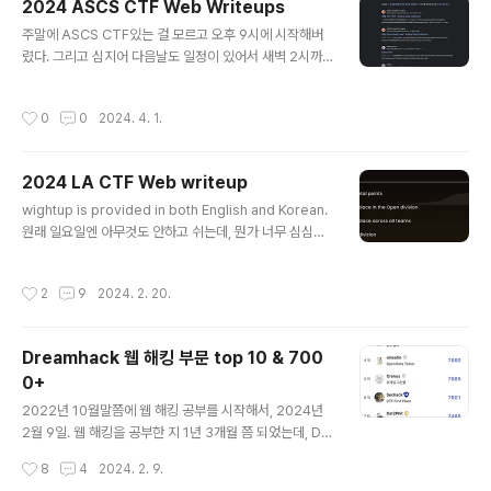
2024 ASCS CTF Web Writeups
었는데, 신입이라 그런 지 레퍼런스 체크, 컬쳐 인터뷰는 진
글 내용
행되지 않았다. 사실 처음 서류 넣을 때 안될 확률이 70%
주말에 ASCS CTF있는 걸 모르고 오후 9시에 시작해버
가량이라고 생각 했었는데, 운이 굉장히 좋았던 것 같다. 각
렸다. 그리고 심지어 다음날도 일정이 있어서 새벽 2시까
절차에 대한 간단한 후기를 남겨보자면 ... 서류 심사처음에
지 밖에 못해서.. 라이트업은 간단하게만 작성해보겠다. Lo
자기 소개서와 지원동기, Dreamhack 커리어 이력서..
gin const express = require('express'); const cr
작성시간
0
0
2024. 4. 1.
ypto = require('crypto'); const FLAG = process.
env.FLAG || 'flag{this_is_a_fake_flag}'; const ap
p = express(); app.use(express.urlencoded({ e
2024 LA CTF Web writeup
xtended: true })); const USER_DB = { user: { user
글 내용
name: 'user', password: crypto.randomBytes(3
wightup is provided in both English and Korean.
2).toString('hex') }..
원래 일요일엔 아무것도 안하고 쉬는데, 뭔가 너무 심심해
서 CTF를 해보기로 했다. 마침 LA CTF가 열리고 있길래
풀어보게 되었다. 근데 문제 풀면서 든 생각인데, 진짜 각
작성시간
2
9
2024. 2. 20.
잡고 풀었으면 뭔가 웹 올솔브..까진 아니어도 한 9솔브?는
했을 거 같다. 처음에 집에 와서 문제 잡고 5분만에 한 문제
풀고, (물론 700+ 솔브 문제였다..) 나머지 4문제를 2시
Dreamhack 웹 해킹 부문 top 10 & 700
간만에 풀었기 때문이다. 해외 CTF는 올해부터 본격적으
0+
로 해보기 시작했는데, 생각보다 재미있는 것 같다 ㅎㅎ 암
글 내용
튼간에 서론은 여기까지 하고, 이제 라이트업을 작성해보
2022년 10월말쯤에 웹 해킹 공부를 시작해서, 2024년
도록 하겠다. 2024 LA CTF Web All writeup There
2월 9일. 웹 해킹을 공부한 지 1년 3개월 쯤 되었는데, Dr
may be typos..
eamhack 웹해킹 Top 10 + 7000+스코어를 달성하게
작성시간
8
4
2024. 2. 9.
되었다. 물론 해당 순위가 절대적인 웹 해킹 실력의 지표는