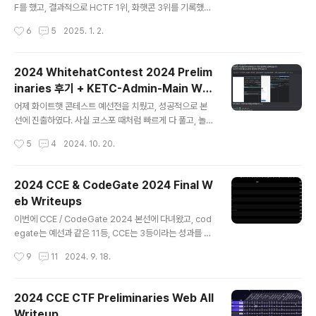
F를 했고, 결과적으로 HCTF 1위, 화햇콘 3위를 기록했
다. 화햇콘도 CCE처럼 하나만 더 풀면 1등인데 또 3등이
작성시간
6
5
2025. 1. 2.
다. 좀 빡치지만 내가 웹 못풀어서 할말이 없다 ㅠㅠㅠ 아이
고 ㅠㅠ 그래서 WACON 2024 열리면 1등 노려볼려고
했는데, 이건 안열려서 내 청소년으로서의 마지막 씨텦은
2024 WhitehatContest 2024 Prelim
화이트햇콘테스트로 막을 내리게 되었다. 그나마 다행인
inaries 후기 + KETC-Admin-Main Writ
것은 드림핵 웹 해킹 랭킹 1위를 찍은 것이다. 물론 내가 내
글 내용
eUp
아래있는 사람들보다 웹 해킹을 잘하는 건 절대 아니고, 그
어제 화이트햇 콘테스트 예선전을 치뤘고, 성공적으로 본
냥 투자할 시간이 많아서 찍은 랭크이다. 아래 계신 분들이
선에 진출하였다. 사실 코스포 때처럼 빠르게 다 풀고, 놀다
시간만 투자하면.. 나는 10등 아래로도 밀려날 수 있을 것
가 본선 갈 줄 알았는데, 웹 문제 중에 좀.. 기억에 남는 문제
작성시간
5
4
2024. 10. 20.
같다. 각설하고, 이제 라업이랑 후기를 적어보겠다. HCTF
가 있어서 간단하게 글을 써본다. 3문제가 나왔는데, 두 개
생..
는 그냥 블랙박스 게싱문제라 쓸 게 없고, 이거 하나만 좀
기억에 남았다.KETC-Admin-Main이게 내가 정말 헤맨
2024 CCE & CodeGate 2024 Final W
문제다. 대회 중에 문제 오류인 줄 알고 문의를 2번이나 했
eb Writeups
다. from flask import Blueprint, render_template,
글 내용
session, abort, request, redirect, url_for, flashfr
이번에 CCE / CodeGate 2024 본선에 다녀왔고, cod
om core.check import loose_waf, strict_waffro
egate는 예선과 같은 11등, CCE는 3등이라는 성과를 거
m db import dbConnec..
두었다. 코게는 수상이 어려울 거라고 생각했고, CCE는 수
작성시간
9
11
2024. 9. 18.
상은 할 거 같았는데 1 / 2 / 3위 중 어떤 순위를 차지하느
냐의 문제라고 생각했는데.. 너무 내 예상대로 흘러간 것 같
아 아쉬웠다. 물론 두 대회 다 댈 핑계는 많지만.. 뭐 결과적
2024 CCE CTF Preliminaries Web All
으로 실력이 부족했다고 생각한다. 작년에 누구처럼 0솔짜
Writeup