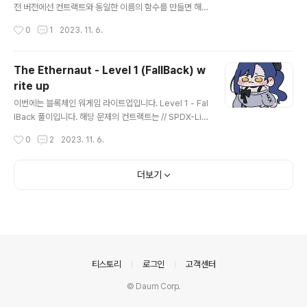
보우 테이블 만들어서 값을 찾는 문제였다. 아니...100000
전 버전에선 컨트랙트와 동일한 이름의 함수를 만들면 해
0~999999..
당 함수가 생성자의 역할을 대신 하곤 했다. Fal1out함수
작성시간
0
1
2023. 11. 6.
도 위에 constructor까지 적어놓은 거보면 아마 그 생각
으로 만들어놓은 것 같은데.. 오타가 나서 컨트랙트 이름은
Fallout인데 함수명은 Fal1out이 되어버렸다. 그래서 그
The Ethernaut - Level 1 (FallBack) w
냥 호출이 가능하다. from web3 import Web3, utils i
rite up
mport json from solc import * import time acco
글 내용
unt_address = 'REDACTED' private_key = 'REDA
이번에는 블록체인 워게임 라이트업입니다. Level 1 - Fal
CTED' contract_address = 'REDACTED' w3 = W
lBack 풀이입니다. 해당 문제의 컨트랙트는 // SPDX-Lic
eb3(Web3.HTTPProvider('..
ense-Identifier: MIT pragma solidity ^0.8.0; cont
작성시간
0
2
2023. 11. 6.
ract Fallback { mapping(address => uint) public c
ontributions; address public owner; constructor
() { owner = msg.sender; contributions[msg.sen
더보기
der] = 1000 * (1 ether); } modifier onlyOwner { r
equire( msg.sender == owner, "caller is not the
owner" ); _; } function contribute() ..
의안내
티스토리
로그인
고객센터
© Daum Corp.