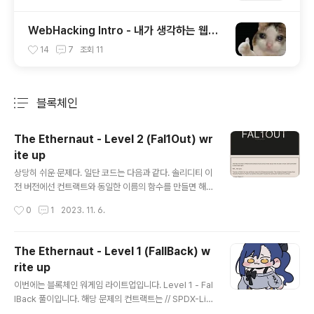
WebHacking Intro - 내가 생각하는 웹해
킹의 공부 방향
14
7
조회
11
블록체인
분류 전체보기
주요 글 목록
The Ethernaut - Level 2 (Fal1Out) wr
ite up
글 내용
상당히 쉬운 문제다. 일단 코드는 다음과 같다. 솔리디티 이
전 버전에선 컨트랙트와 동일한 이름의 함수를 만들면 해
당 함수가 생성자의 역할을 대신 하곤 했다. Fal1out함수
작성시간
0
1
2023. 11. 6.
도 위에 constructor까지 적어놓은 거보면 아마 그 생각
으로 만들어놓은 것 같은데.. 오타가 나서 컨트랙트 이름은
Fallout인데 함수명은 Fal1out이 되어버렸다. 그래서 그
The Ethernaut - Level 1 (FallBack) w
냥 호출이 가능하다. from web3 import Web3, utils i
rite up
mport json from solc import * import time acco
글 내용
unt_address = 'REDACTED' private_key = 'REDA
이번에는 블록체인 워게임 라이트업입니다. Level 1 - Fal
CTED' contract_address = 'REDACTED' w3 = W
lBack 풀이입니다. 해당 문제의 컨트랙트는 // SPDX-Lic
eb3(Web3.HTTPProvider('..
ense-Identifier: MIT pragma solidity ^0.8.0; cont