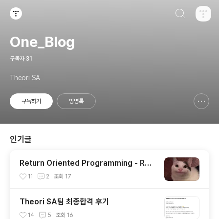
검색하기
티스토리
One_Blog
구독자
31
Theori SA
구독하기
방명록
신고하기 레이어
열기
인기글
Return Oriented Programming - ROP
완벽이해
11
2
조회
17
Theori SA팀 최종합격 후기
14
5
조회
16