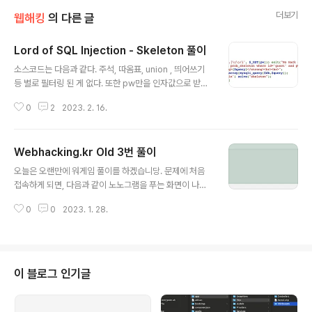
더보기
웹해킹
의 다른 글
Lord of SQL Injection - Skeleton 풀이
글 내용
소스코드는 다음과 같다. 주석, 따옴표, union , 띄어쓰기
등 별로 필터링 된 게 없다. 또한 pw만을 인자값으로 받고
있으며, admin으로 로그인에 성공하면 solve를 시켜준
0
2
2023. 2. 16.
다. 그냥 간단하게 union SQL Injection을 시도하면 될
것 같다. pw에 Payload로 ' union select 'admin'%2
3을 보냈다. 원래대로면 #을 보내도 되지만, 자꾸 #이 웹
Webhacking.kr Old 3번 풀이
에서 주석으로 처리되서, 처음부터 URL 인코딩을 시켜 %
글 내용
23으로 전송하였다. 간단하네요. gg 자꾸 union sqli로
오늘은 오랜만에 워게임 풀이를 하겠습니당. 문제에 처음
풀게 되는데, 이게 맞는 풀이인지 모르겠다..
접속하게 되면, 다음과 같이 노노그램을 푸는 화면이 나옵
니다. 좀 뜬금 없지만.. 빠르게 풀고 solve를 눌러줍니다.
0
0
2023. 1. 28.
solve를 누르고 다음화면으로 넘어가니 사용자의 입력을
받는 칸이 나오네요. 아무 값이나 입력하고 전송해줍시다.
제가 입력한 값과 answer이라는 변수와 제 ip가 응답으
로 날아오네요. answer은 대체 뭔지를 몰라서 10진수 , 1
6진수 , ASCII 등등 별걸로 다 변환을 해봤지만 딱히 의미
이 블로그 인기글
가 없는 문자열 같았습니다... 아무 요청을 날리던 answer
값은 매번 같더라구요. 그래서 값을 보내는 곳의 소스 코드
를 뜯어봤습니다. 소스코드를 보니 hidden value로 ans