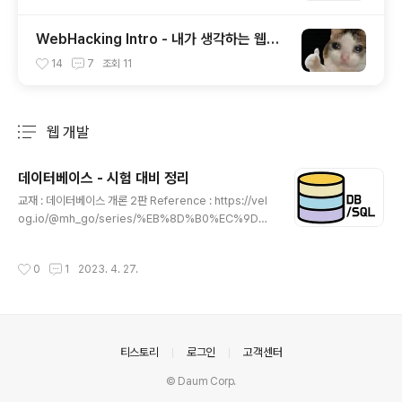
WebHacking Intro - 내가 생각하는 웹해
킹의 공부 방향
14
7
조회
11
웹 개발
분류 전체보기
주요 글 목록
데이터베이스 - 시험 대비 정리
글 내용
교재 : 데이터베이스 개론 2판 Reference : https://vel
og.io/@mh_go/series/%EB%8D%B0%EC%9D%
B4%ED%84%B0%EB%B2%A0%EC%9D%B4%E
C%8A%A4-%EA%B0%9C%EB%A1%A0-%EC%
작성시간
0
1
2023. 4. 27.
A0%95%EB%A6%AC 데이터베이스 개론 데이터 : 현
실세계에서 단순히 관찰하거나 측정하여 수집한 사실이나
값 정보 : 의사결정에 유용하게 활용할 수 있도록 데이터를
처리한 결과물 데이터와 정보 정보처리 : 데이터에서 정보
를 추출하는 과정 또는 방법 정보 시스템 : 데이터를 수집하
의안내
티스토리
로그인
고객센터
여 저장해두었다가 필요할 때 유용한 정보를 만들어주는
수단 데이터베이스 : 정보 시스템 안에서 데이터를 저장하
© Daum Corp.
고 있다가 필요할 떄 저장하는 역할을 담당 데이터베이스