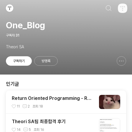
검색하기
티스토리
One_Blog
구독자
31
Theori SA
구독하기
방명록
신고하기 레이어
열기
인기글
Return Oriented Programming - ROP
완벽이해
11
2
조회
18
Theori SA팀 최종합격 후기
14
5
조회
16