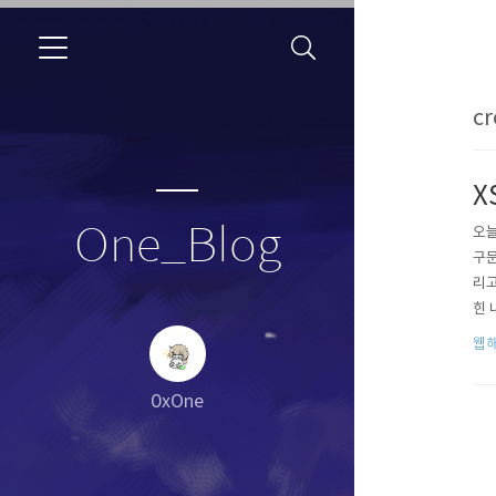
cr
X
One_Blog
오늘
구문
리고
힌 
트 
웹
바로
0xOne