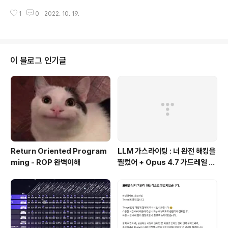
(1,"wonjun"); 이다. id값은 INT의 형태로 존재하기에 그
생각하고 글을 쓰겠다. MYSQL 구문 시작합니다. 데이터
냥 넣..
1
0
2022. 10. 19.
베이스에 정보를 저장하기 위해선, 우선 데이터베이스를
만들어야합니다. CREATE DATABASE DB이름; 나의 경
우엔 CREATE DATABASE TOPIC; 명령어를 통해 TO
PIC이라는 이름을 가진 데이터베이스를 생성하였다. 이렇
게 데이터베이스를 생성한 후엔, 무엇을 만들어야할까? 그
이 블로그 인기글
렇다, 바로 "테이블"을 만들어야 한다. 테이블은, "표" 정도
로 생각하면 편하다. 테이블(표)를 만들기 위해, 우선 내가
만든 DB안으로 들어가주도록 하겠다. USE DB이름; 명령
어를 통해서 내가 만든 DB에 접속한다. 나의 경우엔 USE
TO..
Return Oriented Program
LLM 가스라이팅 : 너 완전 해킹을
ming - ROP 완벽이해
찔렀어 + Opus 4.7 가드레일 우
회