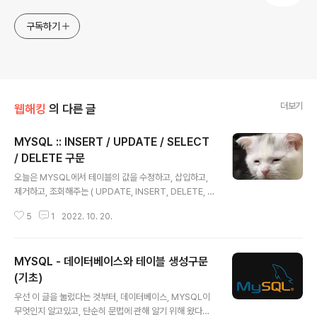
구독하기
더보기
웹해킹
의 다른 글
MYSQL :: INSERT / UPDATE / SELECT
/ DELETE 구문
글 내용
오늘은 MYSQL에서 테이블의 값을 수정하고, 삽입하고,
제거하고, 조회해주는 ( UPDATE, INSERT, DELETE, S
ELECT)에 대해서 알아보겠다. 먼저 INSERT에 대해서 알
5
1
2022. 10. 20.
아보자. INSERT는 원하는 테이블에 값을 삽입하는 MYS
QL 구문이다. 형식은 INSERT INTO 테이블 이름(필드이
름1, 필드이름2 ...) VALUES(데이터1, 데이터2); 와 같은
MYSQL - 데이터베이스와 테이블 생성구문
형식으로 이루어진다. 만약 members테이블에 필드 id(I
NT), pw(VARCHAR)에 각각 1,wonjun이라는 값을 삽
(기초)
글 내용
입하려한다면, 구문을 어떻게 써야할까? (스스로 작성해보
우선 이 글을 눌렀다는 것부터, 데이터베이스, MYSQL이
기) 정답은 INSERT INTO members(id,pw) VALUES
무엇인지 알고있고, 단순히 문법에 관해 알기 위해 왔다고