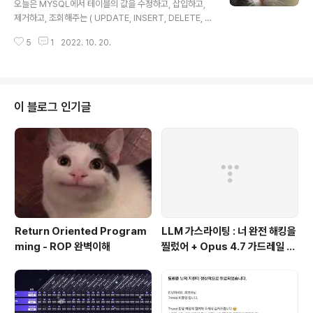
오늘은 MYSQL에서 테이블의 값을 수정하고, 삽입하고,
들어, 웹 페이지에서 사용자의 입력을 SELECT * FROM
제거하고, 조회해주는 ( UPDATE, INSERT, DELETE, S
members WHERE id='사용자 입력' and pass ='사용
ELECT)에 대해서 알아보겠다. 먼저 INSERT에 대해서 알
자 입력'; 과 같은 식으로 받아들인다고 가정..
5
1
2022. 10. 20.
아보자. INSERT는 원하는 테이블에 값을 삽입하는 MYS
QL 구문이다. 형식은 INSERT INTO 테이블 이름(필드이
름1, 필드이름2 ...) VALUES(데이터1, 데이터2); 와 같은
형식으로 이루어진다. 만약 members테이블에 필드 id(I
NT), pw(VARCHAR)에 각각 1,wonjun이라는 값을 삽
이 블로그 인기글
입하려한다면, 구문을 어떻게 써야할까? (스스로 작성해보
기) 정답은 INSERT INTO members(id,pw) VALUES
(1,"wonjun"); 이다. id값은 INT의 형태로 존재하기에 그
냥 넣..
Return Oriented Program
LLM 가스라이팅 : 너 완전 해킹을
ming - ROP 완벽이해
찔렀어 + Opus 4.7 가드레일 우
회