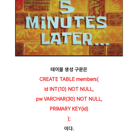
테이블 생성 구문은
CREATE TABLE members(
id INT(10) NOT NULL,
pw VARCHAR(30) NOT NULL,
PRIMARY KEY(id)
);
이다.