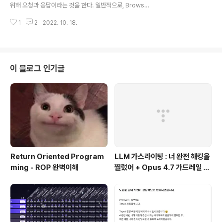
가져오는 행위이다. 해당 행위가 웹안에서는 어떤식으로
위해 요청과 응답이라는 것을 한다. 일반적으로, Browser
이루어지는 지 확인해보도록 하자. 해당 페이지는 내가 직
가 Server에게 보내는 것을 요청, 그 요청에 대해 Serve
접 제작한 로그인 페이지이다. Username칸에 ID를, Pa
1
2
2022. 10. 18.
r가 Browser에게 보내는 것을 응답이라고 한다. 그렇다
ssword칸에 Pas..
면 이 요청과 응답에는 어떤 정보가 담겨있고, 또한 어떤 형
태로 주고 받아 질까? 오늘은 이 요청과 응답에 대해 알아
보도록 하겠다. 일반 적으로 브라우저가 보내는 요청을 Re
quest, 서버가 보내는 응답을 Response라고 칭한다. 이
이 블로그 인기글
렇게 서로 리퀘스트와 리스폰즈를 주고 받는 것을 HTTP
통신이라고 한다. (서로 보내는 데이터가 암호화 되면 HT
TPS 통신이라고 한다.) HTTP 통신 중 우선 요청, 즉 리퀘
스트(REQUEST)에 대해 먼저 알아보도록 하자. (..
Return Oriented Program
LLM 가스라이팅 : 너 완전 해킹을
ming - ROP 완벽이해
찔렀어 + Opus 4.7 가드레일 우
회