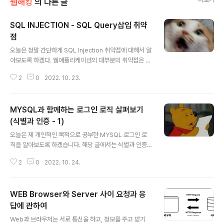
웹해킹
의 다른 글
SQL INJECTION - SQL Query삽입 취약
점
글 내용
오늘은 정말 간단하게 SQL Injection 취약점에 대해서 알
아보도록 하겠다. 웹애플리케이션의 대부분의 취약점은 사
용자의 입력으로부터 발생한다. 그리고 웹 애플리케이션의
2
0
2022. 10. 23.
대부분은 입력란에 입력을 하는 사용자가 신뢰할 수 없는
사용자던, 신뢰할 수 있는 사용자던 상관없이 입력을 받아
들인다. 물론 입력값을 받아들이는 과정에서 대부분 필터
MYSQL과 함께하는 로그인 로직 살펴보기
링을 거치지만, 입력 자체는 자유롭게 할 수 있기에, SQL I
njection이라는 고전 취약점이 아직도 활개를 칠 수 있다.
(식별과 인증 - 1)
글 내용
SQL Injection? 말 그대로 , SQL 삽입 취약점이다. 예를
오늘은 제 개인적인 목적으로 공부한 MYSQL 로그인 로
들어, 웹 페이지에서 사용자의 입력을 SELECT * FROM
직을 알아보도록 하겠습니다. 해당 글에서는 식별과 인증
members WHERE id='사용자 입력' and pass ='사용
을 동시에 하는 로직 식별과 인증을 분리하여 하는 로직 등
자 입력'; 과 같은 식으로 받아들인다고 가정..
2
0
2022. 10. 24.
을 알아볼 예정이니, 이에 대해 아는 사람은 뒤로가기를 누
르길 바랍니다. 로그인? ...을 모르는 사람은 없겠지만, 간단
하게 정의를 말해보자면.. 사용자가 컴퓨터 시스템이나 통
WEB Browser와 Server 사이 요청과 응
신망에 들어가기 위해 자신의 사용자명과 패스워드를 입력
하는 일 라고 할 수 있다. 웹 페이지에 있어서 로그인이란,
답에 관하여
글 내용
Database에 저장된 유저의 정보를 ID와 PW를 인증하여
Web과 브라우저는 서로 통신을 하고, 정보를 주고 받기