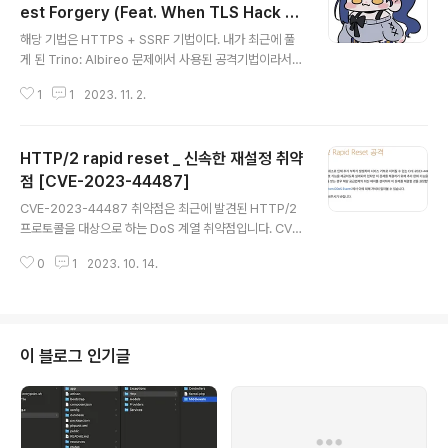
est Forgery (Feat. When TLS Hack Yo
글 내용
u)
해당 기법은 HTTPS + SSRF 기법이다. 내가 최근에 풀
게 된 Trino: Albireo 문제에서 사용된 공격기법이라서
따로 정리하며 공부하게 되었다. Trino: Albireo는 202
1
1
2023. 11. 2.
2 Spring GoN Open Qual CTF에 출제된 문제로, 드
림핵에서도 해당 문제를 찾아볼 수 있습니다. 해당 기법에
대해서는 BlackHat USA 2020, DEF CON Safemod
HTTP/2 rapid reset _ 신속한 재설정 취약
e에서 발표된 바 있으니, 영어가 자신 있는 분들은 "When
TLS Hacks You" 라는 자료를 검색하여 공부해보시기
점 [CVE-2023-44487]
글 내용
바랍니다. 잘못된 부분이 있다면 댓글로 또는 디스코드(on
CVE-2023-44487 취약점은 최근에 발견된 HTTP/2
e3147)로 연락바랍니다. TLS Poisoning을 공부하기
프로토콜을 대상으로 하는 DoS 계열 취약점입니다. CVS
전 ... 먼저 해당 기법을 공부하기 전, 체이닝 되는 공격기법
S 7.5 등급을 평가 받은 취약점이며, 인터넷에 노출된 모든
에 대해 알아보겠습..
0
1
2023. 10. 14.
HTTP/2 엔드포인트에 영향을 미칠 수 있습니다. 해당 취
약점의 경우, 취약점이 발생만 한다면 웹 서비스에 메인 서
비스 장애 등의 파급력을 끼칠 수 있기에, 발 빠르게 대처해
야 해당 취약점에 대한 피해를 막을 수 있습니다. 이와 같이
AWS, Microsoft 등 IT 계열 대기업들이 해당 취약점에
이 블로그 인기글
대해 대처하고 취약점의 위험성, 발생원리 ,테스트 방법등
을 알리는 것을 확인할 수 있습니다. https://github.co
m/bcdannyboy/CVE-2023-44487 GitHub - bcd
annyboy/CVE-2023-4..