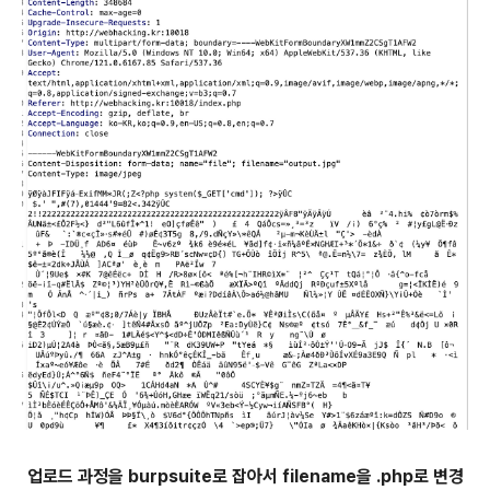
업로드 과정을 burpsuite로 잡아서 filename을 .php로 변경