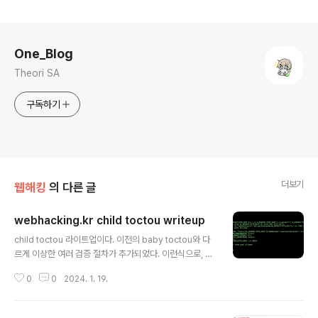
로그 정보
One_Blog
Theori SA
구독하기
더보기
웹해킹
의 다른 글
webhacking.kr child toctou writeup
글 내용
child toctou 라이트업이다. 이전의 baby toctou와 다
르게 이상한 여러 검증 절차가 추가되었다. 이런식으로, H
OST를 검사하여 HOST가 webhacking.kr이 아니고,
0
0
2024. 1. 19.
HOST를 dns reolve했을 때 결괏값이 202.182.106.1
59가 아니라면 그냥 아무것도 실행을 안해버린다. 그리고
만약 HOST 검증을 통과하면, curl로 http://HOST:100