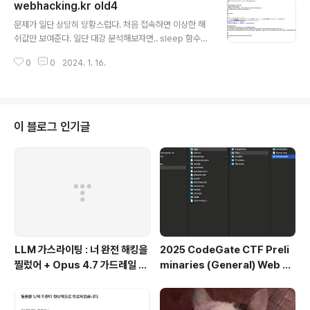
webhacking.kr old4
20/cmd/{$_GET['q']}.txt를 한 후에, response값을
글 내용
system으로 실행하고 결과를 알려준다. baby toctou는
문제가 일단 상당히 당황스럽다. 처음 접속하면 이상한 해
단순 문자열 검증이었기에, 동시에 cat flag.php와 ls를
쉬값만 보여준다. 일단 대강 분석해보자면.. sleep 함수는
보냄으로써 해결할 수 있었다. 하지만 여기서는 다르다. D
브포 방지, if문은 솔브를 확인하는 것같은데.. key를 인자
NS REBINDING이라는 공격기법을 써야한다. DNS R..
0
0
2024. 1. 16.
값으로 받는다. 이때 key가 $_SESSION['chall4']랑 같
아야 한다. $_SESSION['chall4']값은 확인이 안되는데,
값을 생성하는 과정은 확인이 된다. 대충 1000000~999
9999 사이에서 수 하나 고른 후, "salt_for_you"라는 문
자열과 합친 후 sha1을 500번 돌려서 값을 만들어낸다.
이 블로그 인기글
처음엔 sha1 hash collision과 같은 부류로 접근하는 문
젠가 싶었는데.. 라이트업 찾아보니 그냥 무지성으로 레인
보우 테이블 만들어서 값을 찾는 문제였다. 아니...100000
0~999999..
LLM 가스라이팅 : 너 완전 해킹을
2025 CodeGate CTF Preli
찔렀어 + Opus 4.7 가드레일 우
minaries (General) Web Al
회
l Writeup