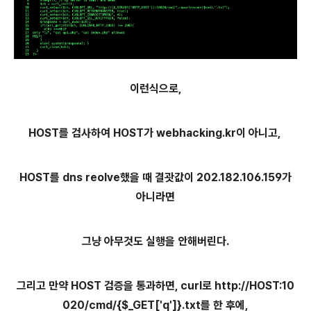
이런식으로,
HOST를 검사하여 HOST가 webhacking.kr이 아니고,
HOST를 dns reolve했을 때 결괏값이 202.182.106.159가
아니라면
그냥 아무것도 실행을 안해버린다.
그리고 만약 HOST 검증을 통과하면, curl로 http://HOST:10
020/cmd/{$_GET['q']}.txt를 한 후에,