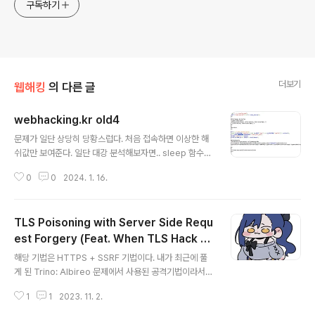
구독하기
더보기
웹해킹
의 다른 글
webhacking.kr old4
글 내용
문제가 일단 상당히 당황스럽다. 처음 접속하면 이상한 해
쉬값만 보여준다. 일단 대강 분석해보자면.. sleep 함수는
브포 방지, if문은 솔브를 확인하는 것같은데.. key를 인자
0
0
2024. 1. 16.
값으로 받는다. 이때 key가 $_SESSION['chall4']랑 같
아야 한다. $_SESSION['chall4']값은 확인이 안되는데,
값을 생성하는 과정은 확인이 된다. 대충 1000000~999
TLS Poisoning with Server Side Requ
9999 사이에서 수 하나 고른 후, "salt_for_you"라는 문
자열과 합친 후 sha1을 500번 돌려서 값을 만들어낸다.
est Forgery (Feat. When TLS Hack Yo
글 내용
처음엔 sha1 hash collision과 같은 부류로 접근하는 문
u)
해당 기법은 HTTPS + SSRF 기법이다. 내가 최근에 풀
젠가 싶었는데.. 라이트업 찾아보니 그냥 무지성으로 레인
게 된 Trino: Albireo 문제에서 사용된 공격기법이라서
보우 테이블 만들어서 값을 찾는 문제였다. 아니...100000
따로 정리하며 공부하게 되었다. Trino: Albireo는 202
0~999999..
1
1
2023. 11. 2.
2 Spring GoN Open Qual CTF에 출제된 문제로, 드
림핵에서도 해당 문제를 찾아볼 수 있습니다. 해당 기법에