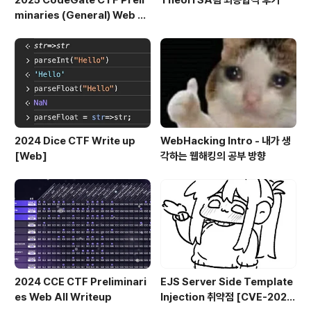
minaries (General) Web Al
l Writeup
2024 Dice CTF Write up
WebHacking Intro - 내가 생
[Web]
각하는 웹해킹의 공부 방향
2024 CCE CTF Preliminari
EJS Server Side Template
es Web All Writeup
Injection 취약점 [CVE-2022